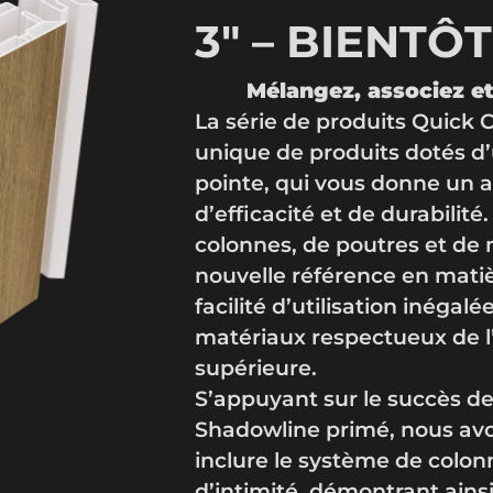
3″ – BIENTÔ
Mélangez, associez et 
La série de produits Quick C
unique de produits dotés d
pointe, qui vous donne un 
d’efficacité et de durabilit
colonnes, de poutres et de 
nouvelle référence en matiè
facilité d’utilisation inégalé
matériaux respectueux de l
supérieure.
S’appuyant sur le succès de
Shadowline primé, nous avon
inclure le système de colon
d’intimité, démontrant ain